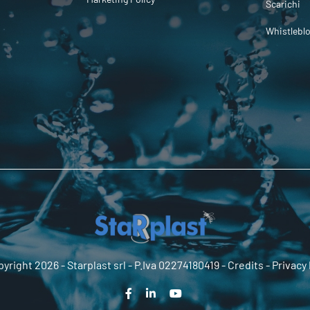
Scarichi
Whistlebl
yright 2026 -
Starplast srl
- P.Iva 02274180419 -
Credits
-
Privacy 