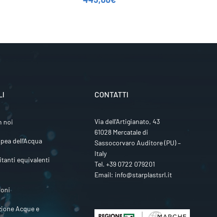
LI
CONTATTI
Via dell’Artigianato, 43
n noi
61028 Mercatale di
pea dell’Acqua
Sassocorvaro Auditore (PU) –
Italy
itanti equivalenti
Tel.
+39 0722 079201
Email:
info@starplastsrl.it
ioni
zione Acque e