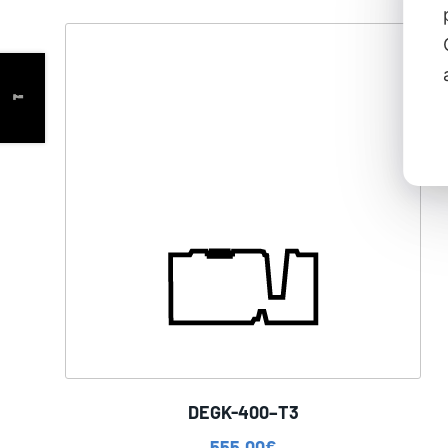
DEGK-400–T3
555,00
€