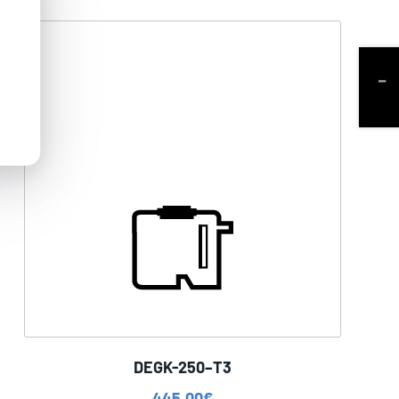
DEGK-250–T3
445,00
€