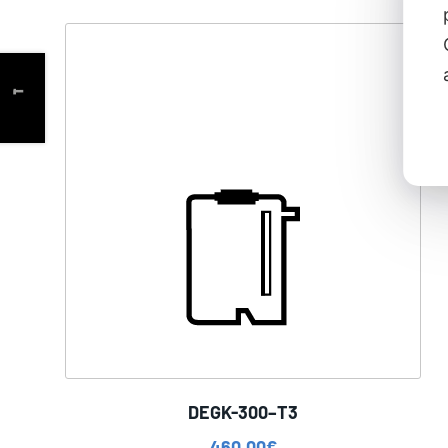
DEGK-300–T3
460,00
€