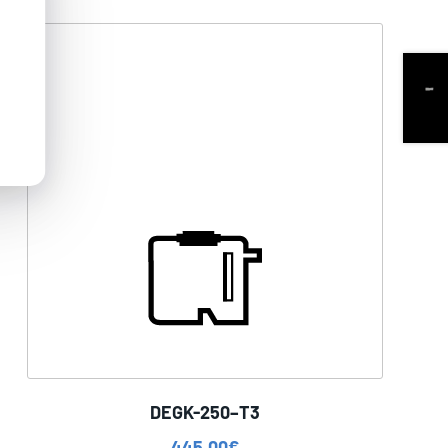
DEGK-250–T3
445,00
€