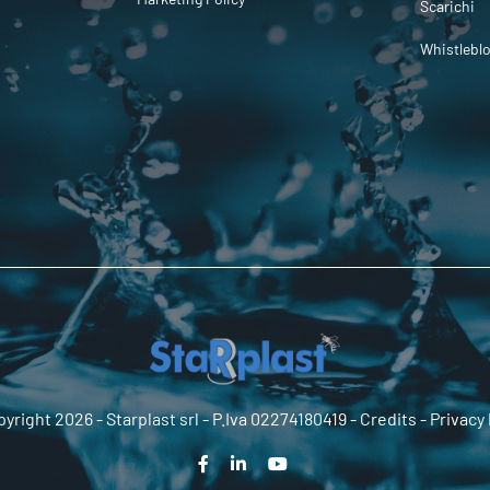
Scarichi
Whistlebl
yright 2026 -
Starplast srl
- P.Iva 02274180419 -
Credits
-
Privacy 