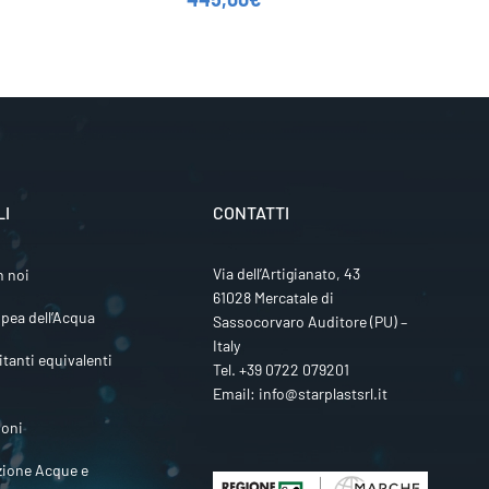
LI
CONTATTI
Via dell’Artigianato, 43
n noi
61028 Mercatale di
pea dell’Acqua
Sassocorvaro Auditore (PU) –
Italy
itanti equivalenti
Tel.
+39 0722 079201
Email:
info@starplastsrl.it
ioni
zione Acque e