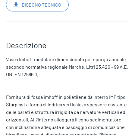
DISEGNO TECNICO
Descrizione
Vasca Imhoff modulare dimensionata per spurgo annuale
secondo normativa regionale Marche. Litri 23.420 - 99 A.E.
UNI EN 12566-1.
Fornitura di fossa imhoff in polietilene da interro IMF tipo
Starplast a forma cilindrica verticale, a spessore costante
delle pareti e struttura irrigidita da nervature verticali ed
orizzontali. All?interno alloggerà il cono sedimentatore
con inclinazione adeguata e passaggio di comunicazione
idraulica al vano di digestione permettendo l?idonea