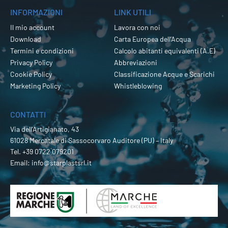
INFORMAZIONI
LINK UTILI
Il mio account
Lavora con noi
Download
Carta Europea dell’Acqua
Termini e condizioni
Calcolo abitanti equivalenti (A.E)
Privacy Policy
Abbreviazioni
Cookie Policy
Classificazione Acque e Scarichi
Marketing Policy
Whistleblowing
CONTATTI
Via dell’Artigianato, 43
61028 Mercatale di Sassocorvaro Auditore (PU) – Italy
Tel.
+39 0722 079201
Email:
info@starplastsrl.it