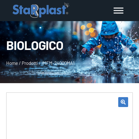
BIOLOGICO
Home
/
Prodotti
/
IMFM-24000MA1