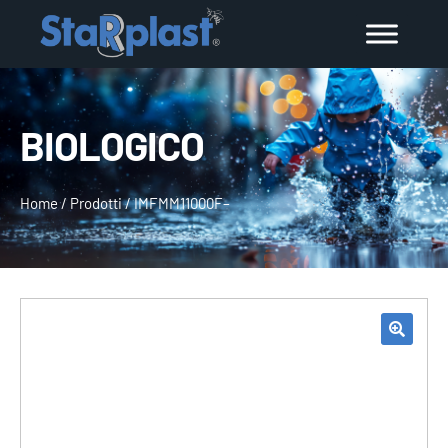
BIOLOGICO
Home
/
Prodotti
/
IMFMM11000F–