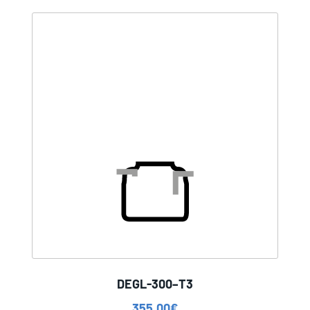
DEGL-300–T3
355,00
€