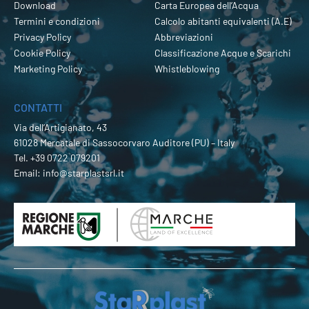
Download
Carta Europea dell’Acqua
Termini e condizioni
Calcolo abitanti equivalenti (A.E)
Privacy Policy
Abbreviazioni
Cookie Policy
Classificazione Acque e Scarichi
Marketing Policy
Whistleblowing
CONTATTI
Via dell’Artigianato, 43
61028 Mercatale di Sassocorvaro Auditore (PU) – Italy
Tel.
+39 0722 079201
Email:
info@starplastsrl.it