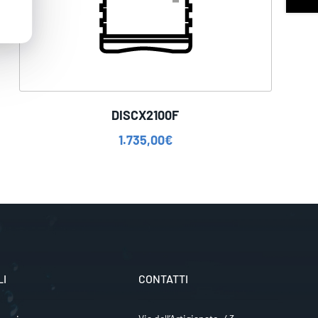
DISCX2100F
1.735,00
€
LI
CONTATTI