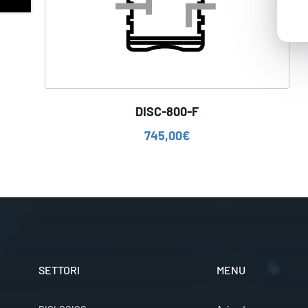
DISC-800-F
745,00
€
SETTORI
MENU