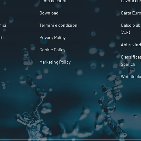
Il mio account
Lavora co
Download
Carta Euro
ici
Termini e condizioni
Calcolo ab
(A.E)
tti
Privacy Policy
Abbreviaz
Cookie Policy
Classifica
Marketing Policy
Scarichi
Whistlebl