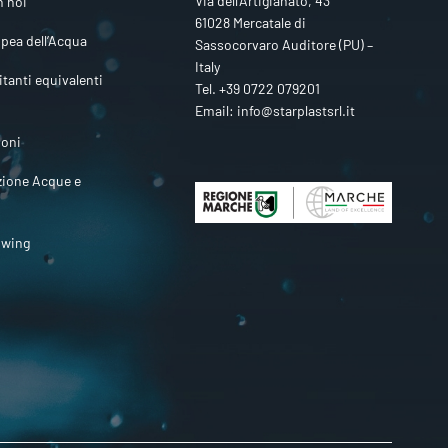
Via dell’Artigianato, 43
n noi
61028 Mercatale di
pea dell’Acqua
Sassocorvaro Auditore (PU) –
Italy
itanti equivalenti
Tel.
+39 0722 079201
Email:
info@starplastsrl.it
ioni
zione Acque e
owing