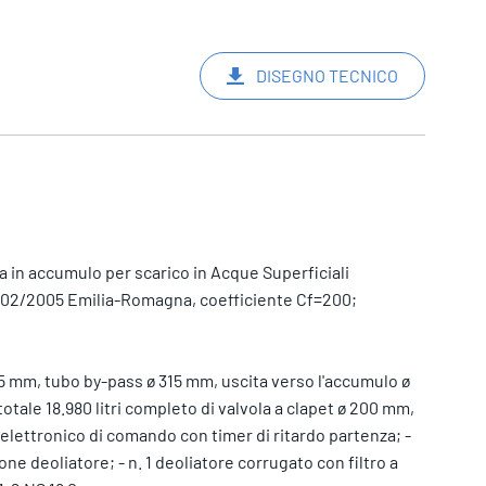
DISEGNO TECNICO
 in accumulo per scarico in Acque Superficiali
4/02/2005 Emilia-Romagna, coefficiente Cf=200;
15 mm, tubo by-pass ø 315 mm, uscita verso l'accumulo ø
otale 18.980 litri completo di valvola a clapet ø 200 mm,
lettronico di comando con timer di ritardo partenza; -
ione deoliatore; - n. 1 deoliatore corrugato con filtro a