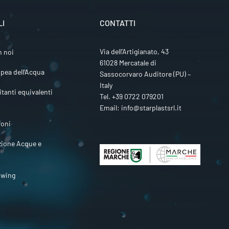
LI
CONTATTI
Via dell’Artigianato, 43
n noi
61028 Mercatale di
pea dell’Acqua
Sassocorvaro Auditore (PU) –
Italy
itanti equivalenti
Tel.
+39 0722 079201
Email:
info@starplastsrl.it
ioni
zione Acque e
owing