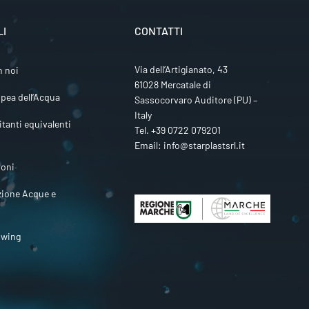
LI
CONTATTI
Via dell’Artigianato, 43
n noi
61028 Mercatale di
pea dell’Acqua
Sassocorvaro Auditore (PU) –
Italy
itanti equivalenti
Tel.
+39 0722 079201
Email:
info@starplastsrl.it
ioni
zione Acque e
owing