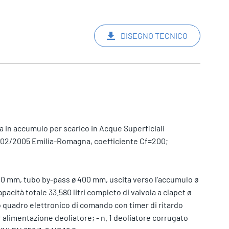
DISEGNO TECNICO
 in accumulo per scarico in Acque Superficiali
4/02/2005 Emilia-Romagna, coefficiente Cf=200;
00 mm, tubo by-pass ø 400 mm, uscita verso l'accumulo ø
acità totale 33.580 litri completo di valvola a clapet ø
quadro elettronico di comando con timer di ritardo
er alimentazione deoliatore; - n. 1 deoliatore corrugato