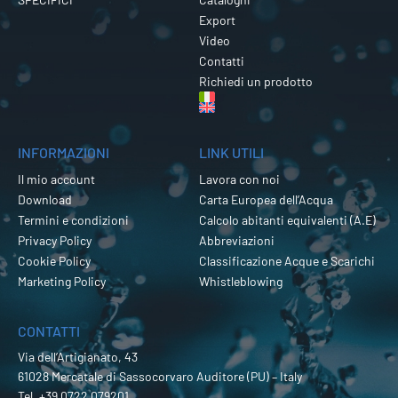
Export
Video
Contatti
Richiedi un prodotto
INFORMAZIONI
LINK UTILI
Il mio account
Lavora con noi
Download
Carta Europea dell’Acqua
Termini e condizioni
Calcolo abitanti equivalenti (A.E)
Privacy Policy
Abbreviazioni
Cookie Policy
Classificazione Acque e Scarichi
Marketing Policy
Whistleblowing
CONTATTI
Via dell’Artigianato, 43
61028 Mercatale di Sassocorvaro Auditore (PU) – Italy
Tel.
+39 0722 079201