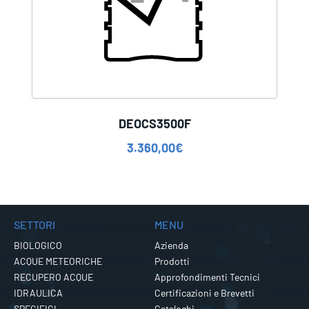
DEOCS3500F
3.360,00
€
SETTORI
MENU
BIOLOGICO
Azienda
ACQUE METEORICHE
Prodotti
RECUPERO ACQUE
Approfondimenti Tecnici
IDRAULICA
Certificazioni e Brevetti
SPECIFICI
Cataloghi