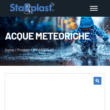
ACQUE METEORICHE
Home
/
Prodotti
/
IPPA6000-AS