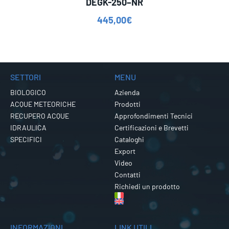
DEGK-250–NR
445,00
€
SETTORI
MENU
BIOLOGICO
Azienda
ACQUE METEORICHE
Prodotti
RECUPERO ACQUE
Approfondimenti Tecnici
IDRAULICA
Certificazioni e Brevetti
SPECIFICI
Cataloghi
Export
Video
Contatti
Richiedi un prodotto
INFORMAZIONI
LINK UTILI