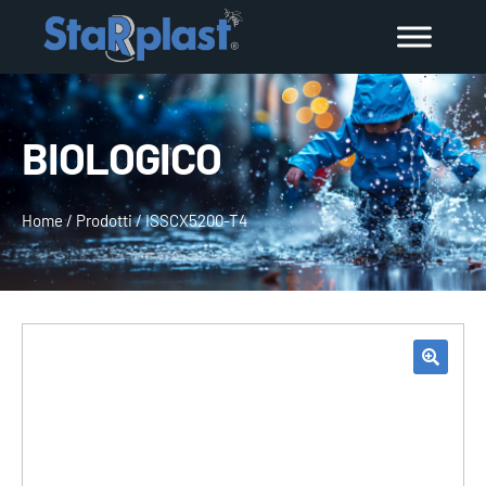
BIOLOGICO
Home
/
Prodotti
/
ISSCX5200-T4