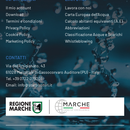
Il mio account
Lavora con noi
Download
Carta Europea dell’Acqua
Termini e condizioni
Calcolo abitanti equivalenti (A.E)
Privacy Policy
Abbreviazioni
Cookie Policy
Classificazione Acque e Scarichi
Marketing Policy
Whistleblowing
CONTATTI
Via dell’Artigianato, 43
61028 Mercatale di Sassocorvaro Auditore (PU) – Italy
Tel.
+39 0722 079201
Email:
info@starplastsrl.it