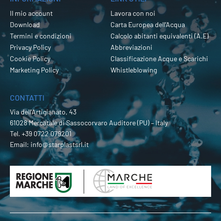
Il mio account
Lavora con noi
Download
Carta Europea dell’Acqua
Termini e condizioni
Calcolo abitanti equivalenti (A.E)
Privacy Policy
Abbreviazioni
Cookie Policy
Classificazione Acque e Scarichi
Marketing Policy
Whistleblowing
CONTATTI
Via dell’Artigianato, 43
61028 Mercatale di Sassocorvaro Auditore (PU) – Italy
Tel.
+39 0722 079201
Email:
info@starplastsrl.it