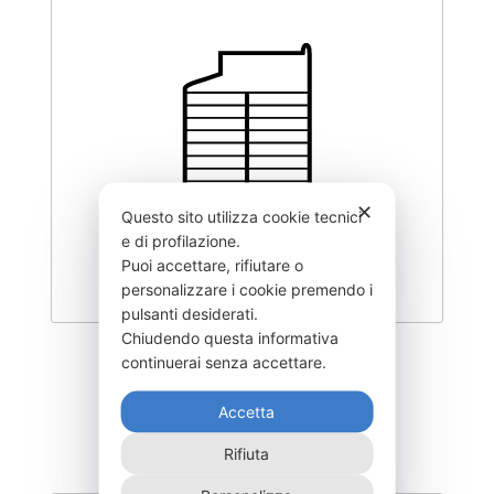
✕
Questo sito utilizza cookie tecnici
e di profilazione.
Puoi accettare, rifiutare o
personalizzare i cookie premendo i
pulsanti desiderati.
Chiudendo questa informativa
MNX-1000-
continuerai senza accettare.
1.600,00
€
Accetta
Rifiuta