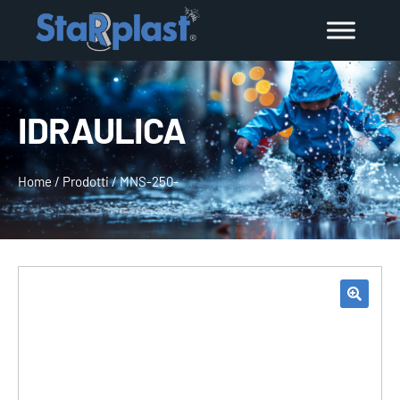
IDRAULICA
Home
/
Prodotti
/
MNS-250-