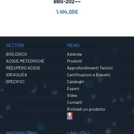
BBS-202—–
1.414,00
€
SETTORI
MENU
BIOLOGICO
Azienda
ACQUE METEORICHE
Prodotti
RECUPERO ACQUE
Approfondimenti Tecnici
IDRAULICA
Certificazioni e Brevetti
SPECIFICI
Cataloghi
Export
Video
Contatti
Richiedi un prodotto
INFORMAZIONI
LINK UTILI