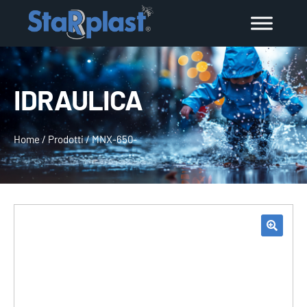
IDRAULICA
Home
/
Prodotti
/
MNX-650-