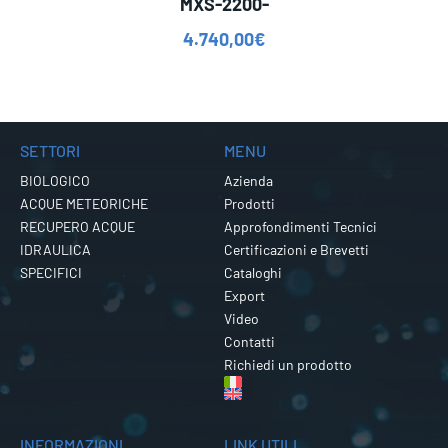
MXS-2200-
4.740,00
€
SETTORI
MENU
BIOLOGICO
Azienda
ACQUE METEORICHE
Prodotti
RECUPERO ACQUE
Approfondimenti Tecnici
IDRAULICA
Certificazioni e Brevetti
SPECIFICI
Cataloghi
Export
Video
Contatti
Richiedi un prodotto
INFORMAZIONI
LINK UTILI