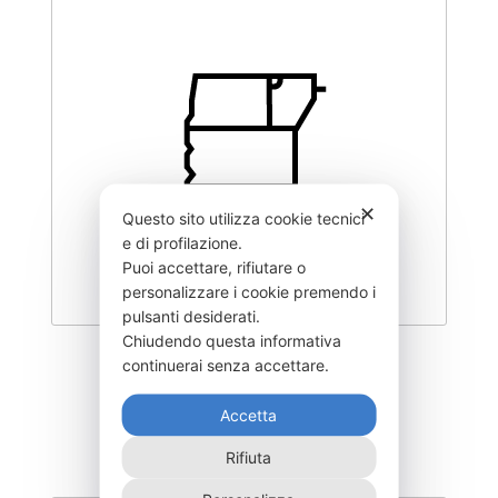
✕
Questo sito utilizza cookie tecnici
e di profilazione.
Puoi accettare, rifiutare o
personalizzare i cookie premendo i
pulsanti desiderati.
Chiudendo questa informativa
MXL-12400-
continuerai senza accettare.
21.915,00
€
Accetta
Rifiuta