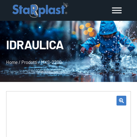
IDRAULICA
Home
/
Prodotti
/
MXS-2200-