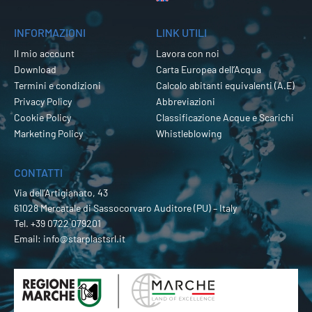
INFORMAZIONI
LINK UTILI
Il mio account
Lavora con noi
Download
Carta Europea dell’Acqua
Termini e condizioni
Calcolo abitanti equivalenti (A.E)
Privacy Policy
Abbreviazioni
Cookie Policy
Classificazione Acque e Scarichi
Marketing Policy
Whistleblowing
CONTATTI
Via dell’Artigianato, 43
61028 Mercatale di Sassocorvaro Auditore (PU) – Italy
Tel.
+39 0722 079201
Email:
info@starplastsrl.it