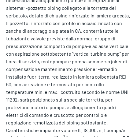
necessaria all'alloggiamento pompe e integrazione al
sistema; -pozzetto piping collegato alla torretta del
serbatoio, dotato di chiusino rinforzato in lamiera grecata.
Il pozzetto, rinforzato con profilo in acciaio zincato con
zanche di ancoraggio a platea in CA, conterrà tutte le
tubazioni e valvole previste dalla norma; -gruppo di
pressurizzazione composto da pompa-e ad asse verticale
con aspirazione sottobattente "vertical turbine pump" per
linea di servizio, motopompa e pompa sommersa joker di
compensazione mantenimento pressione; -armadio
installato fuori terra, realizzato in lamiera coibentata REI
60, con aereazione e termostato per controllo
temperature min. e max., costruito secondo le norme UNI
11292, sarà posizionato sulla speciale torretta, per
protezione motori e pompe, e alloggiamento quadri
elettrici di comando e cruscotto per controllo e
regolazione remotizzata del piping sottostante. -
Caratteristiche impianto: volume lt. 18.000, n. 1 pompa/e