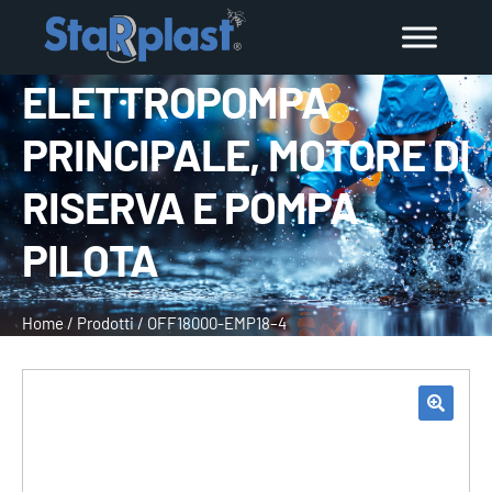
ELETTROPOMPA
PRINCIPALE, MOTORE DI
RISERVA E POMPA
PILOTA
Home
/
Prodotti
/
OFF18000-EMP18–4