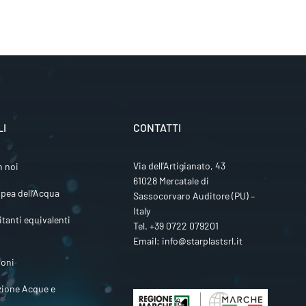
LI
CONTATTI
Via dell’Artigianato, 43
n noi
61028 Mercatale di
pea dell’Acqua
Sassocorvaro Auditore (PU) –
Italy
itanti equivalenti
Tel.
+39 0722 079201
Email:
info@starplastsrl.it
ioni
zione Acque e