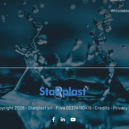
Whistlebl
yright 2026 -
Starplast srl
- P.Iva 02274180419 -
Credits
-
Privacy 