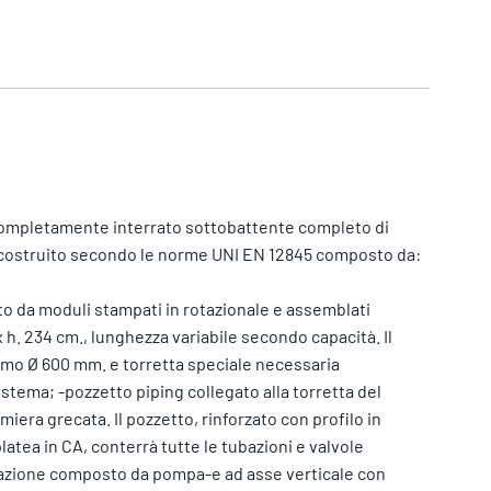
ompletamente interrato sottobattente completo di
a, costruito secondo le norme UNI EN 12845 composto da:
ato da moduli stampati in rotazionale e assemblati
 h. 234 cm., lunghezza variabile secondo capacità. Il
omo Ø 600 mm. e torretta speciale necessaria
stema; -pozzetto piping collegato alla torretta del
miera grecata. Il pozzetto, rinforzato con profilo in
latea in CA, conterrà tutte le tubazioni e valvole
zazione composto da pompa-e ad asse verticale con