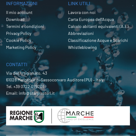
INFORMAZIONI
LINK UTILI
Il mio account
Lavora con noi
Download
Carta Europea dell’Acqua
Termini e condizioni
Calcolo abitanti equivalenti (A.E)
Privacy Policy
Abbreviazioni
Cookie Policy
Classificazione Acque e Scarichi
Marketing Policy
Whistleblowing
CONTATTI
Via dell’Artigianato, 43
61028 Mercatale di Sassocorvaro Auditore (PU) – Italy
Tel.
+39 0722 079201
Email:
info@starplastsrl.it