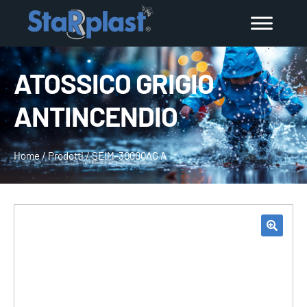
ATOSSICO GRIGIO
ANTINCENDIO
Home
/
Prodotti
/
SEIM-30000AG A