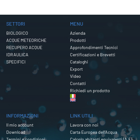
SETTORI
MENU
BIOLOGICO
Azienda
ACQUE METEORICHE
Prodotti
RECUPERO ACQUE
Approfondimenti Tecnici
IDRAULICA
Certificazioni e Brevetti
SPECIFICI
Cataloghi
Export
Video
Contatti
Richiedi un prodotto
INFORMAZIONI
LINK UTILI
Il mio account
Lavora con noi
Download
Carta Europea dell’Acqua
Termini e condizioni
Calcolo abitanti equivalenti (A.E)