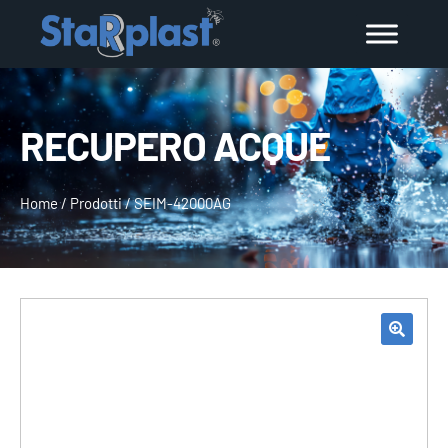
RECUPERO ACQUE
Home
/
Prodotti
/
SEIM-42000AG