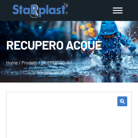
RECUPERO ACQUE
Home
/
Prodotti
/
SEIMM8500-AG