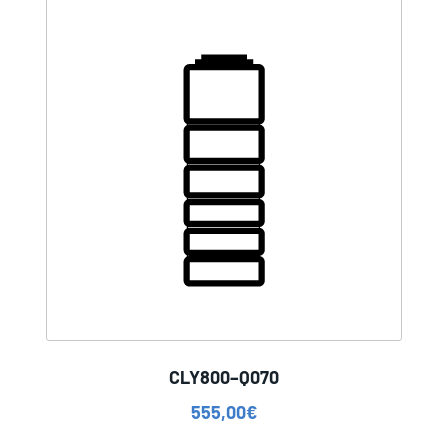
CLY800–Q070
555,00
€