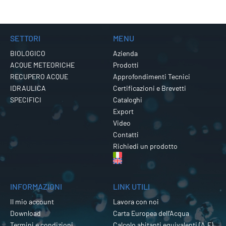
SETTORI
MENU
BIOLOGICO
Azienda
ACQUE METEORICHE
Prodotti
RECUPERO ACQUE
Approfondimenti Tecnici
IDRAULICA
Certificazioni e Brevetti
SPECIFICI
Cataloghi
Export
Video
Contatti
Richiedi un prodotto
INFORMAZIONI
LINK UTILI
Il mio account
Lavora con noi
Download
Carta Europea dell’Acqua
Termini e condizioni
Calcolo abitanti equivalenti (A.E)