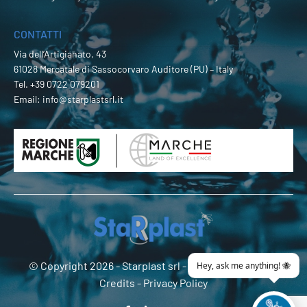
CONTATTI
Via dell’Artigianato, 43
61028 Mercatale di Sassocorvaro Auditore (PU) – Italy
Tel.
+39 0722 079201
Email:
info@starplastsrl.it
© Copyright 2026 -
Starplast srl
- P.Iva 02274180419 -
Credits
-
Privacy Policy