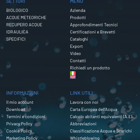
SETTORI
MENU
BIOLOGICO
Azienda
ACQUE METEORICHE
Prodotti
RECUPERO ACQUE
Approfondimenti Tecnici
IDRAULICA
Certificazioni e Brevetti
SPECIFICI
Cataloghi
Export
Video
Contatti
Richiedi un prodotto
INFORMAZIONI
LINK UTILI
Il mio account
Lavora con noi
Download
Carta Europea dell’Acqua
Termini e condizioni
Calcolo abitanti equivalenti (A.E)
Privacy Policy
Abbreviazioni
Cookie Policy
Classificazione Acque e Scarichi
Marketing Policy
Whistleblowing