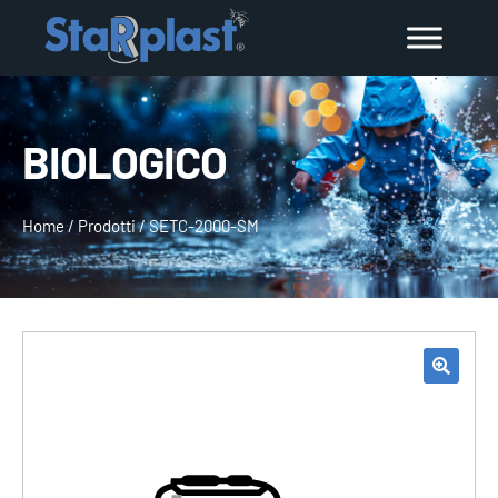
BIOLOGICO
Home
/
Prodotti
/
SETC-2000-SM