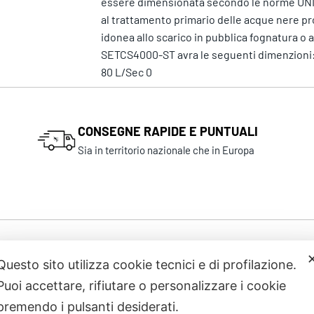
essere dimensionata secondo le norme UNI E
al trattamento primario delle acque nere prove
idonea allo scarico in pubblica fognatura o
SETCS4000-ST avra le seguenti dimenzioni: 
80 L/Sec 0
CONSEGNE RAPIDE E PUNTUALI
Sia in territorio nazionale che in Europa
Prodotti correlati
Questo sito utilizza cookie tecnici e di profilazione.
Puoi accettare, rifiutare o personalizzare i cookie
premendo i pulsanti desiderati.