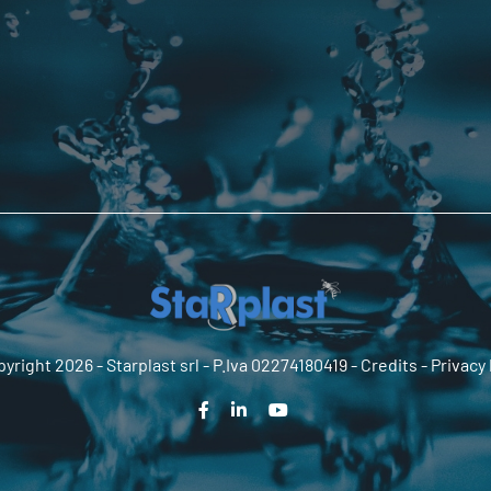
yright 2026 -
Starplast srl
- P.Iva 02274180419 -
Credits
-
Privacy 