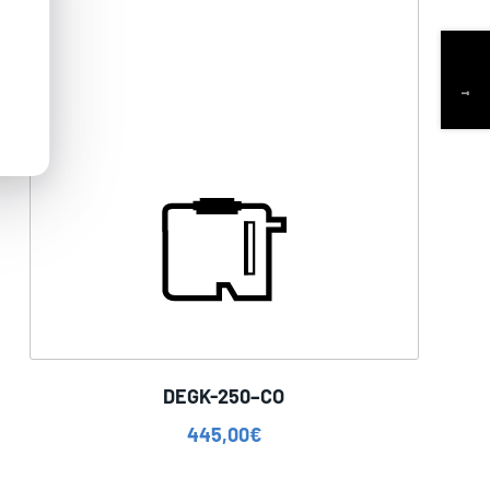
DEGK-250–CO
445,00
€