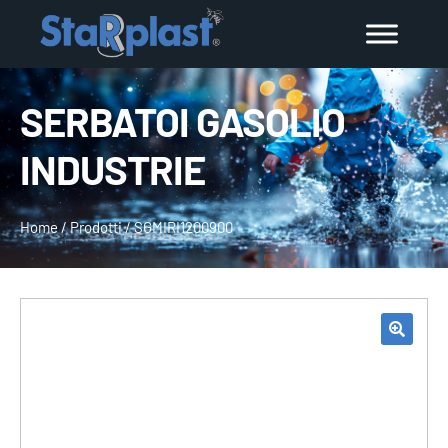
SERBATOI GASOLIO
INDUSTRIE
Home
/
Prodotti
/
SGMIRI1200900