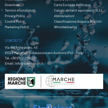
Download
Carta Europea dell’Acqua
Termini e condizioni
Calcolo abitanti equivalenti (A.E)
Privacy Policy
Abbreviazioni
Cookie Policy
Classificazione Acque e Scarichi
Marketing Policy
Whistleblowing
CONTATTI
Via dell’Artigianato, 43
61028 Mercatale di Sassocorvaro Auditore (PU) – Italy
Tel.
+39 0722 079201
Email:
info@starplastsrl.it