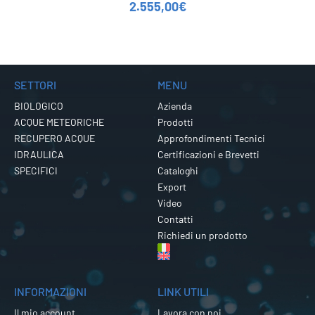
2.555,00
€
SETTORI
MENU
BIOLOGICO
Azienda
ACQUE METEORICHE
Prodotti
RECUPERO ACQUE
Approfondimenti Tecnici
IDRAULICA
Certificazioni e Brevetti
SPECIFICI
Cataloghi
Export
Video
Contatti
Richiedi un prodotto
INFORMAZIONI
LINK UTILI
Il mio account
Lavora con noi