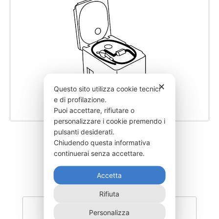
✕
Questo sito utilizza cookie tecnici
e di profilazione.
Puoi accettare, rifiutare o
personalizzare i cookie premendo i
pulsanti desiderati.
SGSTKD230-12
Chiudendo questa informativa
continuerai senza accettare.
2.035,00
€
Accetta
Rifiuta
Personalizza