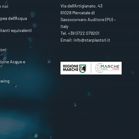
Via dell’Artigianato, 43
n noi
61028 Mercatale di
pea dell’Acqua
Sassocorvaro Auditore (PU) –
Italy
itanti equivalenti
Tel.
+39 0722 079201
Email:
info@starplastsrl.it
ioni
zione Acque e
owing