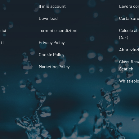
Il mio account
Lavora co
Download
Carta Euro
ici
Termini e condizioni
Calcolo ab
(A.E)
tti
Privacy Policy
Abbreviaz
Cookie Policy
Classifica
Marketing Policy
Scarichi
Whistlebl