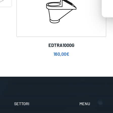
EDTRA1000G
160,00
€
SETTORI
MENU