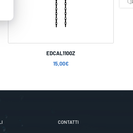
EDCAL1100Z
15,00
€
LI
CONTATTI