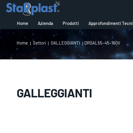
GALLEGGIANTI
Home
Azienda
Prodotti
Approfondimenti Tecni
Home
Settori
GALLEGGIANTI
DRGAL55–45–160V
GALLEGGIANTI