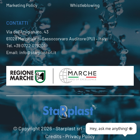
Marketing Policy
Whistleblowing
CONTATTI
Via dell’Artigianato, 43
61028 Mercatale di Sassocorvaro Auditore (PU) – Italy
Tel.
+39 0722 079201
Email:
info@starplastsrl.it
© Copyright 2026 -
Starplast srl
- P.Iva 02274180419 -
Credits
-
Privacy Policy