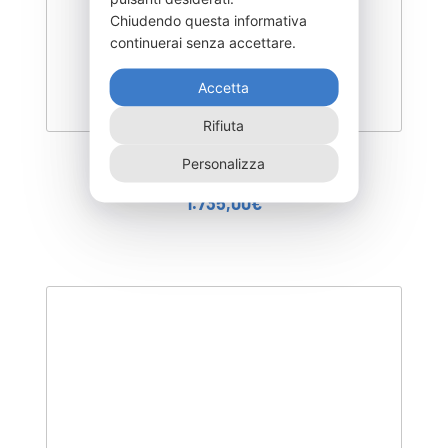
Chiudendo questa informativa
continuerai senza accettare.
Accetta
Rifiuta
Personalizza
FPAL001NR
1.735,00
€