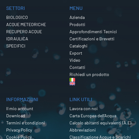
SETTORI
MENU
BIOLOGICO
Azienda
ACQUE METEORICHE
Prodotti
RECUPERO ACQUE
Approfondimenti Tecnici
IDRAULICA
Certificazioni e Brevetti
SPECIFICI
Cataloghi
Export
Video
Contatti
Richiedi un prodotto
INFORMAZIONI
LINK UTILI
Il mio account
Lavora con noi
Download
Carta Europea dell’Acqua
Termini e condizioni
Calcolo abitanti equivalenti (A.E)
Privacy Policy
Abbreviazioni
Cookie Policy
Classificazione Acque e Scarichi