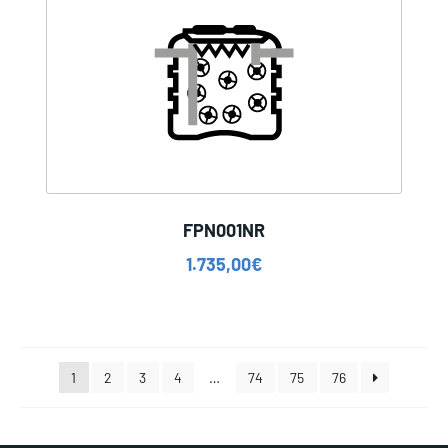
FPN001NR
1.735,00
€
1
2
3
4
…
74
75
76