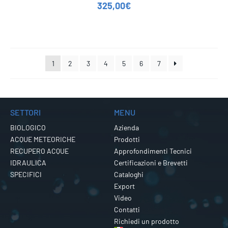
325,00
€
1
2
3
4
5
6
7
SETTORI
MENU
BIOLOGICO
Azienda
ACQUE METEORICHE
Prodotti
RECUPERO ACQUE
Approfondimenti Tecnici
IDRAULICA
Certificazioni e Brevetti
SPECIFICI
Cataloghi
Export
Video
Contatti
Richiedi un prodotto