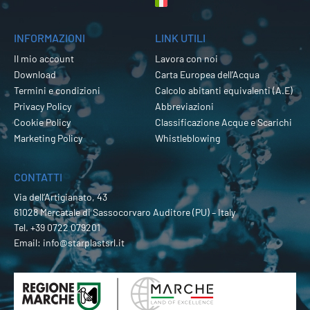
INFORMAZIONI
LINK UTILI
Il mio account
Lavora con noi
Download
Carta Europea dell’Acqua
Termini e condizioni
Calcolo abitanti equivalenti (A.E)
Privacy Policy
Abbreviazioni
Cookie Policy
Classificazione Acque e Scarichi
Marketing Policy
Whistleblowing
CONTATTI
Via dell’Artigianato, 43
61028 Mercatale di Sassocorvaro Auditore (PU) – Italy
Tel.
+39 0722 079201
Email:
info@starplastsrl.it