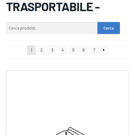
TRASPORTABILE -
Cerca:
Cerca
1
2
3
4
5
6
7