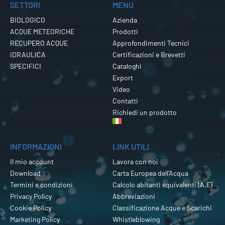
SETTORI
MENU
BIOLOGICO
Azienda
ACQUE METEORICHE
Prodotti
RECUPERO ACQUE
Approfondimenti Tecnici
IDRAULICA
Certificazioni e Brevetti
SPECIFICI
Cataloghi
Export
Video
Contatti
Richiedi un prodotto
INFORMAZIONI
LINK UTILI
Il mio account
Lavora con noi
Download
Carta Europea dell’Acqua
Termini e condizioni
Calcolo abitanti equivalenti (A.E)
Privacy Policy
Abbreviazioni
Cookie Policy
Classificazione Acque e Scarichi
Marketing Policy
Whistleblowing