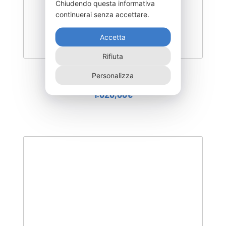
Chiudendo questa informativa
continuerai senza accettare.
Accetta
Rifiuta
Personalizza
SEICC1800-AG
1.020,00
€