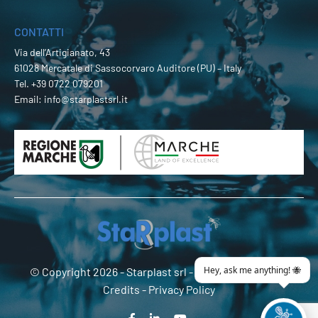
CONTATTI
Via dell’Artigianato, 43
61028 Mercatale di Sassocorvaro Auditore (PU) – Italy
Tel.
+39 0722 079201
Email:
info@starplastsrl.it
© Copyright 2026 -
Starplast srl
- P.Iva 02274180419 -
Credits
-
Privacy Policy