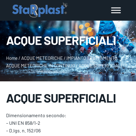
ACQUE SUPERFICIALI
Home
/
ACQUE METEORICHE
/
IMPIANTO TRATTAMENTO
ACQUE METEORICHE IN CONTINUO
/
ACQUE SUPERFICIALI
ACQUE SUPERFICIALI
Dimensionamento secondo:
– UNI EN 858/1-2
– D.lgs. n. 152/06