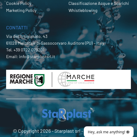
Cookie Policy
Classificazione Acque e Scarichi
Marketing Policy
Whistleblowing
CONTATTI
Via dell’Artigianato, 43
61028 Mercatale di Sassocorvaro Auditore (PU) – Italy
Tel.
+39 0722 079201
Email:
info@starplastsrl.it
© Copyright 2026 -
Starplast srl
- P.Iva 02274180419 -