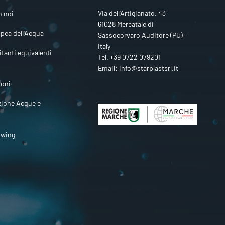
Via dell’Artigianato, 43
n noi
61028 Mercatale di
pea dell’Acqua
Sassocorvaro Auditore (PU) –
Italy
itanti equivalenti
Tel.
+39 0722 079201
Email:
info@starplastsrl.it
ioni
zione Acque e
owing