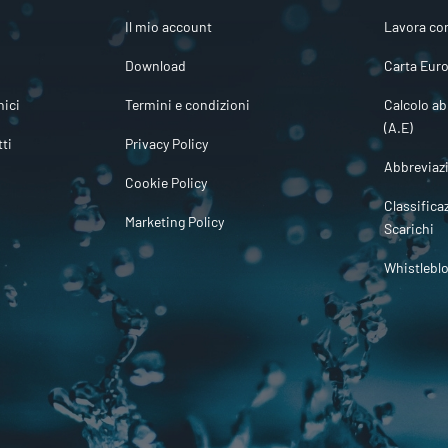
Il mio account
Lavora co
Download
Carta Euro
ici
Termini e condizioni
Calcolo ab
(A.E)
tti
Privacy Policy
Abbreviaz
Cookie Policy
Classifica
Marketing Policy
Scarichi
Whistlebl