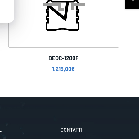
DEOC-1200F
1.215,00
€
LI
CONTATTI