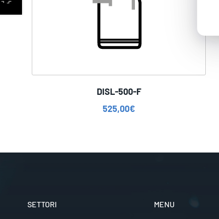
DISL-500-F
525,00
€
SETTORI
MENU