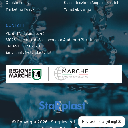
Cookie Policy
Classificazione Acque e Scarichi
Marketing Policy
Whistleblowing
CONTATTI
Via dell’Artigianato, 43
61028 Mercatale di Sassocorvaro Auditore (PU) – Italy
Tel.
+39 0722 079201
Email:
info@starplastsrl.it
© Copyright 2026 -
Starplast srl
- P.Iva 02274180419 -