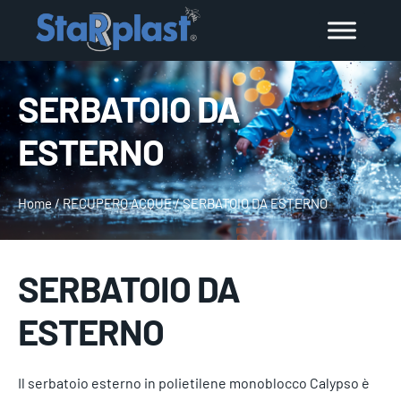
SERBATOIO DA
ESTERNO
Home
/
RECUPERO ACQUE
/
SERBATOIO DA ESTERNO
SERBATOIO DA
ESTERNO
Il serbatoio esterno in polietilene monoblocco Calypso è