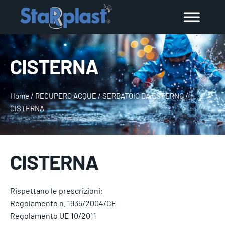
CISTERNA
Home
/
RECUPERO ACQUE
/
SERBATOIO DA ESTERNO
/
CISTERNA
CISTERNA
Rispettano le prescrizioni:
Regolamento n. 1935/2004/CE
Regolamento UE 10/2011