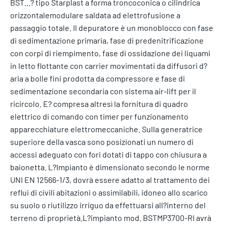
BST...? tipo Starplast a forma troncoconica o cilindrica
orizzontalemodulare saldata ad elettrofusione a
passaggio totale. Il depuratore è un monoblocco con fase
di sedimentazione primaria, fase di predenitrificazione
con corpi di riempimento, fase di ossidazione dei liquami
in letto flottante con carrier movimentati da diffusori d?
aria a bolle fini prodotta da compressore e fase di
sedimentazione secondaria con sistema air-lift per il
ricircolo. E? compresa altresì la fornitura di quadro
elettrico di comando con timer per funzionamento
apparecchiature elettromeccaniche. Sulla generatrice
superiore della vasca sono posizionati un numero di
accessi adeguato con fori dotati di tappo con chiusura a
baionetta. L?Impianto è dimensionato secondo le norme
UNI EN 12566-1/3, dovrà essere adatto al trattamento dei
reflui di civili abitazioni o assimilabili, idoneo allo scarico
su suolo o riutilizzo irriguo da effettuarsi all?interno del
terreno di proprietà.L?impianto mod. BSTMP3700-RI avrà