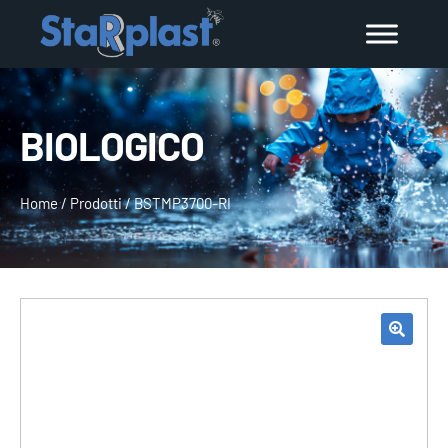
BIOLOGICO
Home
/
Prodotti
/
BSTMP3700-RI