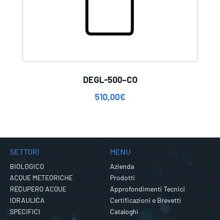
DEGL-500–CO
510,00
€
SETTORI
MENU
BIOLOGICO
Azienda
ACQUE METEORICHE
Prodotti
RECUPERO ACQUE
Approfondimenti Tecnici
IDRAULICA
Certificazioni e Brevetti
SPECIFICI
Cataloghi