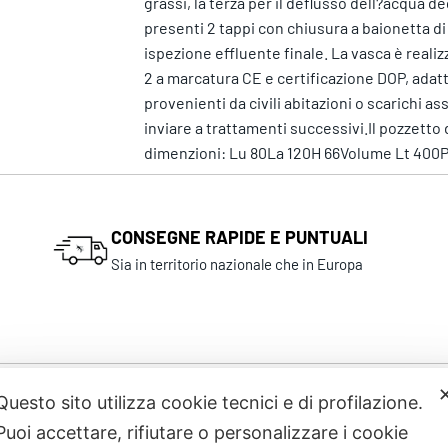
grassi, la terza per il deflusso dell?acqua 
presenti 2 tappi con chiusura a baionetta di
ispezione effluente finale. La vasca è real
2 a marcatura CE e certificazione DOP, adat
provenienti da civili abitazioni o scarichi as
inviare a trattamenti successivi.Il pozzet
dimenzioni: Lu 80La 120H 66Volume Lt 400Po
CONSEGNE RAPIDE E PUNTUALI
Sia in territorio nazionale che in Europa
Questo sito utilizza cookie tecnici e di profilazione.
Prodotti correlati
Puoi accettare, rifiutare o personalizzare i cookie