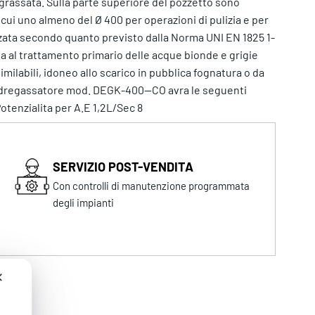
degrassata. Sulla parte superiore del pozzetto sono
 cui uno almeno del Ø 400 per operazioni di pulizia e per
izzata secondo quanto previsto dalla Norma UNI EN 1825 1-
ta al trattamento primario delle acque bionde e grigie
similabili, idoneo allo scarico in pubblica fognatura o da
to dregassatore mod. DEGK-400--CO avra le seguenti
tenzialita per A.E 1,2L/Sec 8
SERVIZIO POST-VENDITA
Con controlli di manutenzione programmata
degli impianti
✕