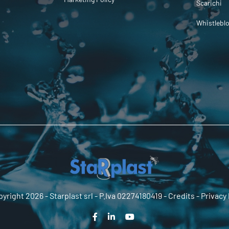
Scarichi
Whistlebl
yright 2026 -
Starplast srl
- P.Iva 02274180419 -
Credits
-
Privacy 