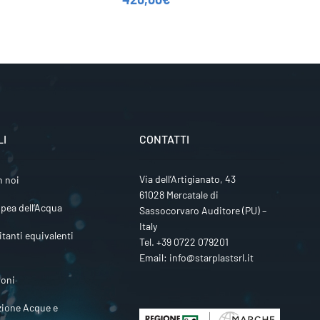
LI
CONTATTI
Via dell’Artigianato, 43
n noi
61028 Mercatale di
pea dell’Acqua
Sassocorvaro Auditore (PU) –
Italy
itanti equivalenti
Tel.
+39 0722 079201
Email:
info@starplastsrl.it
ioni
zione Acque e