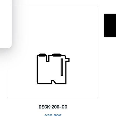
DEGK-200–CO
420,00
€