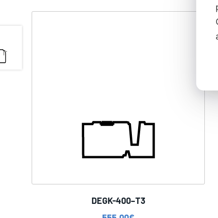
DEGK-400–T3
555,00
€