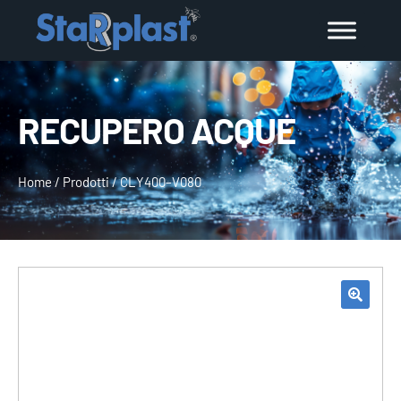
RECUPERO ACQUE
Home
/
Prodotti
/
CLY400–V080