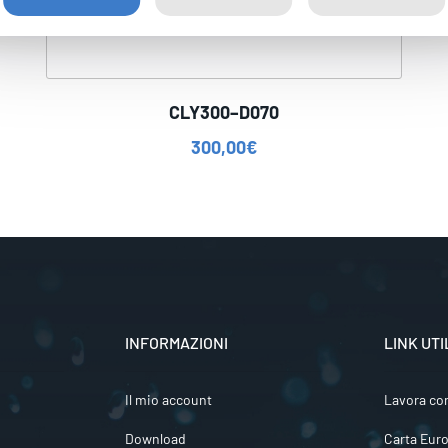
CLY300–D070
300,00
€
INFORMAZIONI
LINK UTI
Il mio account
Lavora co
Download
Carta Euro