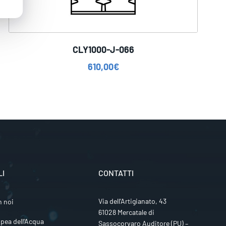
CLY1000-J-066
610,00
€
LI
CONTATTI
Via dell’Artigianato, 43
n noi
61028 Mercatale di
pea dell’Acqua
Sassocorvaro Auditore (PU) –