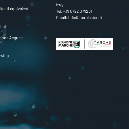
Italy
itanti equivalenti
Tel.
+39 0722 079201
Email:
info@starplastsrl.it
ioni
zione Acque e
owing