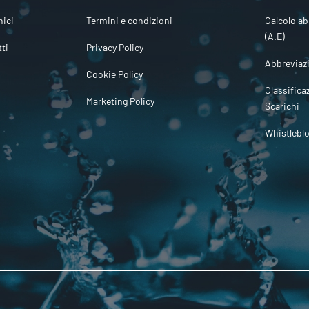
ici
Termini e condizioni
Calcolo ab
(A.E)
tti
Privacy Policy
Abbreviaz
Cookie Policy
Classifica
Marketing Policy
Scarichi
Whistlebl