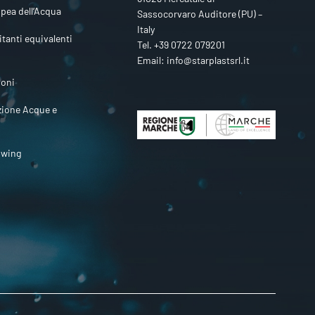
pea dell’Acqua
Sassocorvaro Auditore (PU) –
Italy
itanti equivalenti
Tel.
+39 0722 079201
Email:
info@starplastsrl.it
ioni
zione Acque e
owing