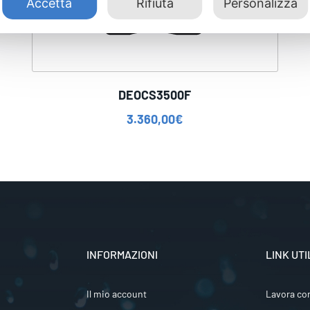
Accetta
Rifiuta
Personalizza
DEOCS3500F
3.360,00
€
INFORMAZIONI
LINK UTI
Il mio account
Lavora co