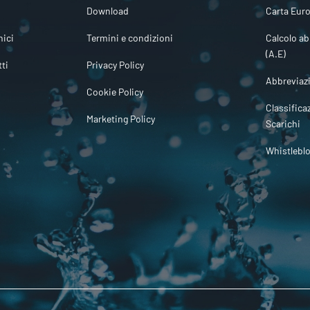
Download
Carta Euro
ici
Termini e condizioni
Calcolo ab
(A.E)
tti
Privacy Policy
Abbreviaz
Cookie Policy
Classifica
Marketing Policy
Scarichi
Whistlebl