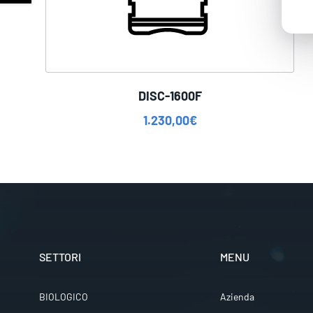
DISC-1600F
1.230,00
€
SETTORI
MENU
BIOLOGICO
Azienda