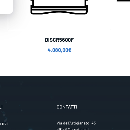
DISCR5600F
4.080,00
€
LI
CONTATTI
Via dell’Artigianato, 43
n noi
61028 Mercatale di