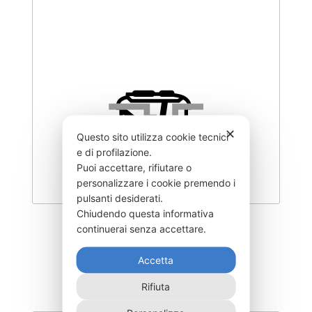
✕
Questo sito utilizza cookie tecnici
e di profilazione.
Puoi accettare, rifiutare o
personalizzare i cookie premendo i
pulsanti desiderati.
Chiudendo questa informativa
DEOC-1200F
continuerai senza accettare.
1.215,00
€
Accetta
Rifiuta