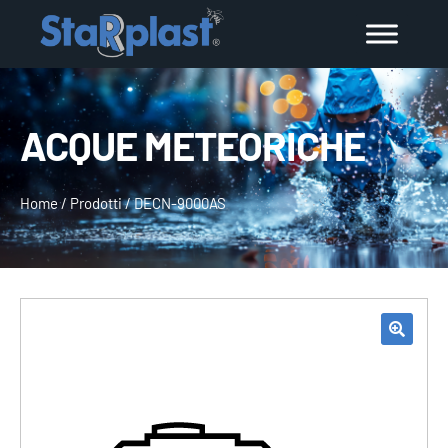
ACQUE METEORICHE
Home
/
Prodotti
/
DECN-9000AS