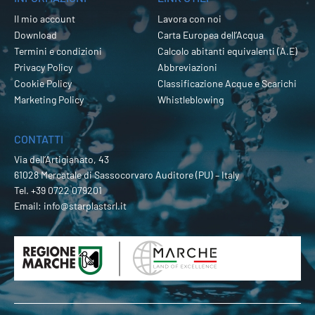
Il mio account
Lavora con noi
Download
Carta Europea dell’Acqua
Termini e condizioni
Calcolo abitanti equivalenti (A.E)
Privacy Policy
Abbreviazioni
Cookie Policy
Classificazione Acque e Scarichi
Marketing Policy
Whistleblowing
CONTATTI
Via dell’Artigianato, 43
61028 Mercatale di Sassocorvaro Auditore (PU) – Italy
Tel.
+39 0722 079201
Email:
info@starplastsrl.it