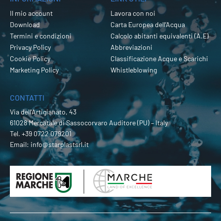
Il mio account
Lavora con noi
Download
Carta Europea dell’Acqua
Termini e condizioni
Calcolo abitanti equivalenti (A.E)
Privacy Policy
Abbreviazioni
Cookie Policy
Classificazione Acque e Scarichi
Marketing Policy
Whistleblowing
CONTATTI
Via dell’Artigianato, 43
61028 Mercatale di Sassocorvaro Auditore (PU) – Italy
Tel.
+39 0722 079201
Email:
info@starplastsrl.it