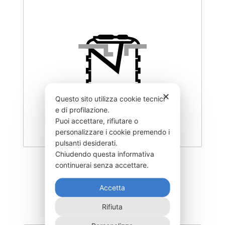
✕
Questo sito utilizza cookie tecnici
e di profilazione.
Puoi accettare, rifiutare o
personalizzare i cookie premendo i
pulsanti desiderati.
Chiudendo questa informativa
DEOC-2000F
continuerai senza accettare.
1.935,00
€
Accetta
Rifiuta