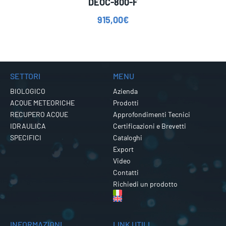
DEOC-800-F
915,00
€
SETTORI
MENU
BIOLOGICO
Azienda
ACQUE METEORICHE
Prodotti
RECUPERO ACQUE
Approfondimenti Tecnici
IDRAULICA
Certificazioni e Brevetti
SPECIFICI
Cataloghi
Export
Video
Contatti
Richiedi un prodotto
INFORMAZIONI
LINK UTILI