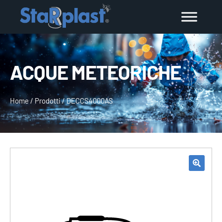
ACQUE METEORICHE
Home
/
Prodotti
/
DECCS4000AS