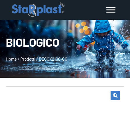
BIOLOGICO
Home
/
Prodotti
/
DEGCX2100-CO