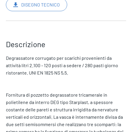
DISEGNO TECNICO
Descrizione
Degrassatore corrugato per scarichi provenienti da
attività litri 2.100 - 120 posti a sedere / 280 pasti giorno
ristorante. UNI EN 1825 NS 5,5.
Fornitura di pozzetto degrassatore tricamerale in
polietilene da interro DEG tipo Starplast, a spessore
costante delle pareti e struttura irrigidita da nervature
verticali ed orizzontali. La vasca è internamente divisa da
due setti semisommersi che realizzano tre scomparti: la
prima camera ha la funzione di smorzare la turbolenza del