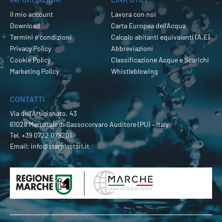
Il mio account
Lavora con noi
Download
Carta Europea dell’Acqua
Termini e condizioni
Calcolo abitanti equivalenti (A.E)
Privacy Policy
Abbreviazioni
Cookie Policy
Classificazione Acque e Scarichi
Marketing Policy
Whistleblowing
CONTATTI
Via dell’Artigianato, 43
61028 Mercatale di Sassocorvaro Auditore (PU) – Italy
Tel.
+39 0722 079201
Email:
info@starplastsrl.it