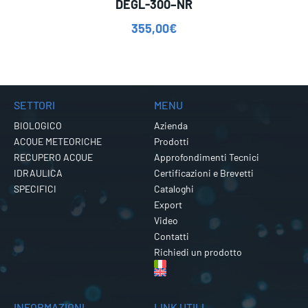
DEGL-300–NR
355,00
€
SETTORI
MENU
BIOLOGICO
Azienda
ACQUE METEORICHE
Prodotti
RECUPERO ACQUE
Approfondimenti Tecnici
IDRAULICA
Certificazioni e Brevetti
SPECIFICI
Cataloghi
Export
Video
Contatti
Richiedi un prodotto
INFORMAZIONI
LINK UTILI