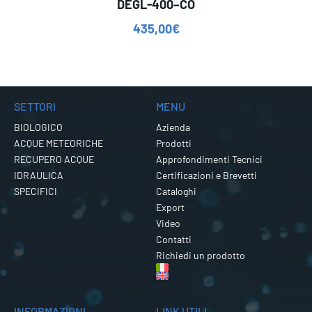
DEGL-400–CO
435,00
€
SETTORI
MENU
BIOLOGICO
Azienda
ACQUE METEORICHE
Prodotti
RECUPERO ACQUE
Approfondimenti Tecnici
IDRAULICA
Certificazioni e Brevetti
SPECIFICI
Cataloghi
Export
Video
Contatti
Richiedi un prodotto
INFORMAZIONI
LINK UTILI