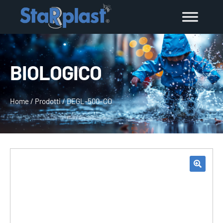
BIOLOGICO
Home
/
Prodotti
/
DEGL-500–CO