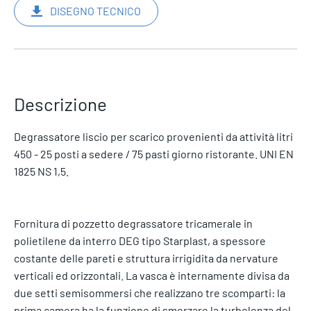
DISEGNO TECNICO
Descrizione
Degrassatore liscio per scarico provenienti da attività litri
450 - 25 posti a sedere / 75 pasti giorno ristorante. UNI EN
1825 NS 1,5.
Fornitura di pozzetto degrassatore tricamerale in
polietilene da interro DEG tipo Starplast, a spessore
costante delle pareti e struttura irrigidita da nervature
verticali ed orizzontali. La vasca è internamente divisa da
due setti semisommersi che realizzano tre scomparti: la
prima camera ha la funzione di smorzare la turbolenza del