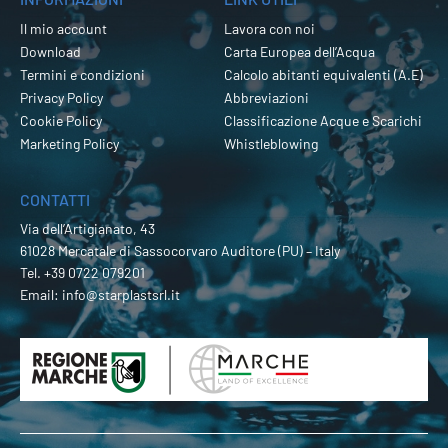
Il mio account
Lavora con noi
Download
Carta Europea dell’Acqua
Termini e condizioni
Calcolo abitanti equivalenti (A.E)
Privacy Policy
Abbreviazioni
Cookie Policy
Classificazione Acque e Scarichi
Marketing Policy
Whistleblowing
CONTATTI
Via dell’Artigianato, 43
61028 Mercatale di Sassocorvaro Auditore (PU) – Italy
Tel.
+39 0722 079201
Email:
info@starplastsrl.it