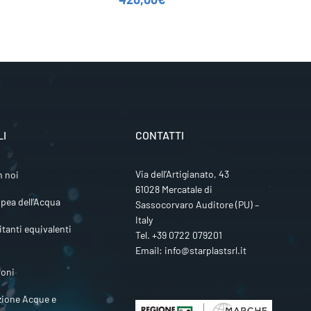
LI
CONTATTI
Via dell’Artigianato, 43
n noi
61028 Mercatale di
pea dell’Acqua
Sassocorvaro Auditore (PU) –
Italy
itanti equivalenti
Tel.
+39 0722 079201
Email:
info@starplastsrl.it
ioni
zione Acque e