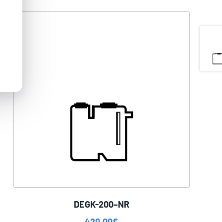
DEGK-200–NR
420,00
€