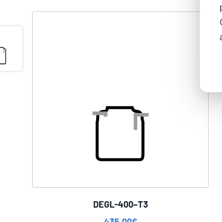
DEGL-400–T3
435,00
€