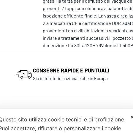
grassi, la terza per il deflusso dell?acqua 
presenti 2 tappi con chiusura a baionetta di
ispezione effluente finale. La vasca è real
2 a marcatura CE e certificazione DOP, adat
provenienti da civili abitazioni o scarichi as
inviare a trattamenti successivi.Il pozzet
dimenzioni: Lu 80La 120H 76Volume Lt 500Po
CONSEGNE RAPIDE E PUNTUALI
Sia in territorio nazionale che in Europa
Questo sito utilizza cookie tecnici e di profilazione.
Prodotti correlati
Puoi accettare, rifiutare o personalizzare i cookie