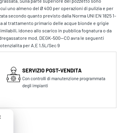
degrassata. Sulla parte superiore del pozzetto sono
 cui uno almeno del Ø 400 per operazioni di pulizia e per
izzata secondo quanto previsto dalla Norma UNI EN 1825 1-
ta al trattamento primario delle acque bionde e grigie
similabili, idoneo allo scarico in pubblica fognatura o da
to dregassatore mod. DEGK-500--CO avra le seguenti
tenzialita per A.E 1,5L/Sec 9
SERVIZIO POST-VENDITA
Con controlli di manutenzione programmata
degli impianti
✕