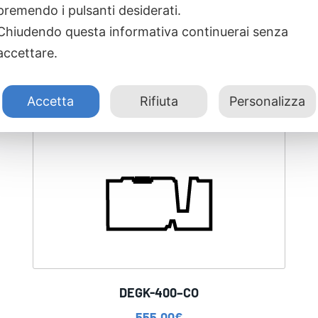
premendo i pulsanti desiderati.
Chiudendo questa informativa continuerai senza
accettare.
Accetta
Rifiuta
Personalizza
DEGK-400–CO
555,00
€