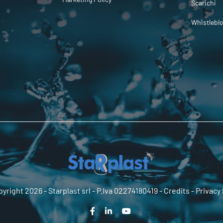
Scarichi
Whistlebl
yright 2026 -
Starplast srl
- P.Iva 02274180419 -
Credits
-
Privacy 