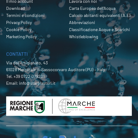
Il mio account
Lavora con noi
Download
Carta Europea dell’Acqua
Termini e condizioni
Calcolo abitanti equivalenti (A.E)
Privacy Policy
Abbreviazioni
Cookie Policy
Classificazione Acque e Scarichi
Marketing Policy
Whistleblowing
CONTATTI
Via dell’Artigianato, 43
61028 Mercatale di Sassocorvaro Auditore (PU) – Italy
Tel.
+39 0722 079201
Email:
info@starplastsrl.it