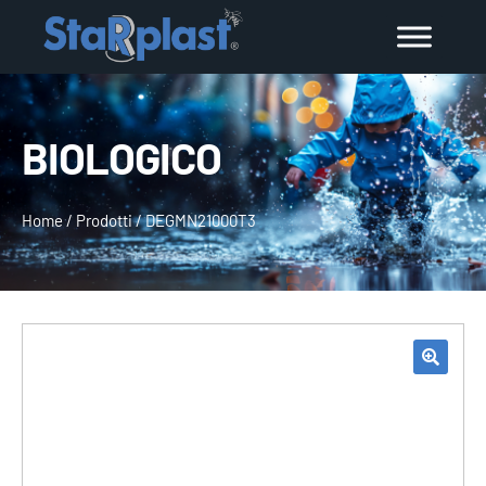
BIOLOGICO
Home
/
Prodotti
/
DEGMN21000T3