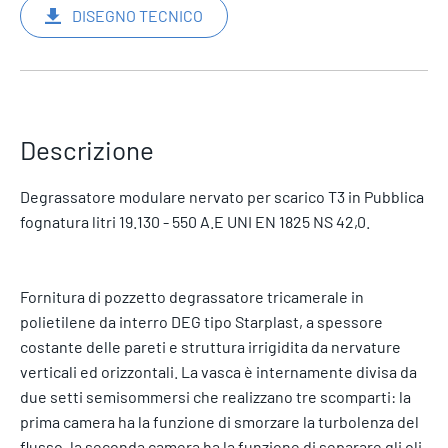
DISEGNO TECNICO
Descrizione
Degrassatore modulare nervato per scarico T3 in Pubblica
fognatura litri 19.130 - 550 A.E UNI EN 1825 NS 42,0.
Fornitura di pozzetto degrassatore tricamerale in
polietilene da interro DEG tipo Starplast, a spessore
costante delle pareti e struttura irrigidita da nervature
verticali ed orizzontali. La vasca è internamente divisa da
due setti semisommersi che realizzano tre scomparti: la
prima camera ha la funzione di smorzare la turbolenza del
flusso, la seconda camera ha la funzione di separare gli oli