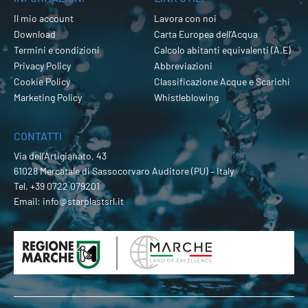
Il mio account
Lavora con noi
Download
Carta Europea dell’Acqua
Termini e condizioni
Calcolo abitanti equivalenti (A.E)
Privacy Policy
Abbreviazioni
Cookie Policy
Classificazione Acque e Scarichi
Marketing Policy
Whistleblowing
CONTATTI
Via dell’Artigianato, 43
61028 Mercatale di Sassocorvaro Auditore (PU) – Italy
Tel.
+39 0722 079201
Email:
info@starplastsrl.it