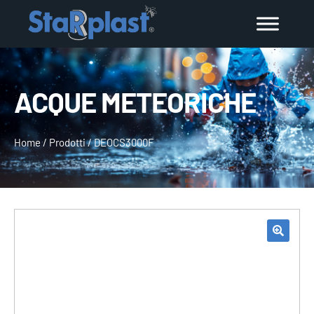
ACQUE METEORICHE
Home
/
Prodotti
/
DEOCS3000F