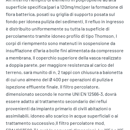
superficie specifica (pari a 120mq/mc) per la formazione di
flora batterica, posati su griglia di supporto posata sul
fondo per idonea pulizia dei sedimenti. Il refluo in ingresso
è distribuito uniformemente su tutta la supeficie di
percolamento tramite idoneo profilo di tipo Thomson. I
corpi di riempmento sono matenuti in sospensione da
insufflazione d?aria a bolle fini alimentata da compressore
a membrana. Il coperchio superiore della vasca realizzato
a doppia parete, per maggiore resistenza al carico del
terreno, sarà munito di n. 2 tappi con chiusura a baionetta
di cui uno almeno del Ø 400 per operazioni di pulizia e
ispezione effluente finale. Il filtro percolatore,
dimensionato secondo le norme UNI EN 12566-3, dovrà
essere adatto al trattamento secondario dei reflui
provenienti da impianto primario di civili abitazioni o
assimilabili, idoneo allo scarico in acque superficiali o ai
trattamento successivo.Il filtro percolatore mod.