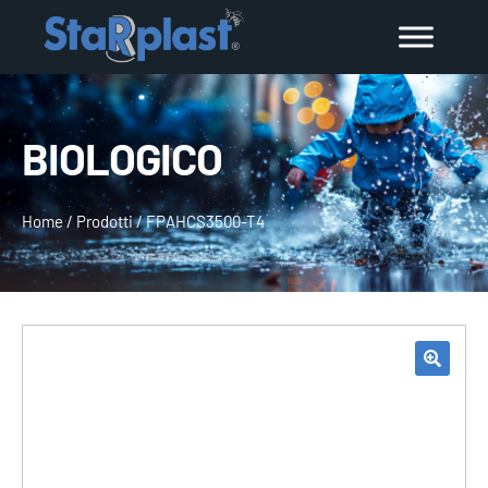
BIOLOGICO
Home
/
Prodotti
/
FPAHCS3500-T4