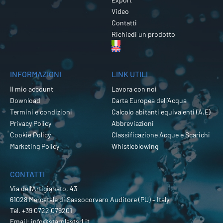
Video
Contatti
Richiedi un prodotto
INFORMAZIONI
LINK UTILI
Il mio account
Lavora con noi
Download
Carta Europea dell’Acqua
Termini e condizioni
Calcolo abitanti equivalenti (A.E)
Privacy Policy
Abbreviazioni
Cookie Policy
Classificazione Acque e Scarichi
Marketing Policy
Whistleblowing
CONTATTI
Via dell’Artigianato, 43
61028 Mercatale di Sassocorvaro Auditore (PU) – Italy
Tel.
+39 0722 079201
Email:
info@starplastsrl.it