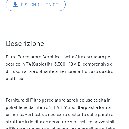
DISEGNO TECNICO
Descrizione
Filtro Percolatore Aerobico Uscita Alta corrugato per
scarico in T4 (Suolo) litri 3.500 - 18 A.E. comprensivo di
diffusori aria e soffiante a membrana. Escluso quadro
elettrico.
Fornitura di Filtro percolatore aerobico uscita alta in
polietilene da interro ?FPAH..? tipo Starplast a forma
cilindrica verticale, a spessore costante delle pareti e
struttura irrigidita da nervature verticali ed orizzontali.
All?interno riempito di elementi in polpropilene ad alta