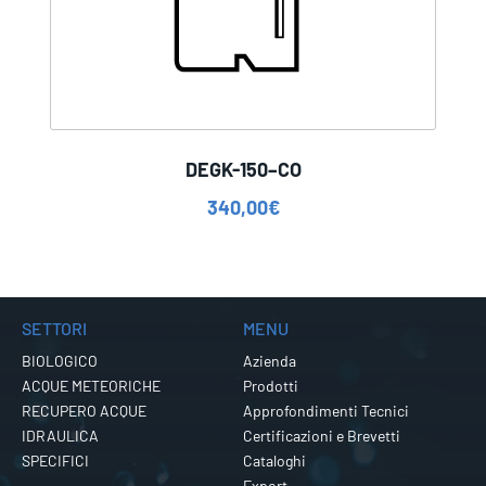
DEGK-150–CO
340,00
€
SETTORI
MENU
BIOLOGICO
Azienda
ACQUE METEORICHE
Prodotti
RECUPERO ACQUE
Approfondimenti Tecnici
IDRAULICA
Certificazioni e Brevetti
SPECIFICI
Cataloghi
Export