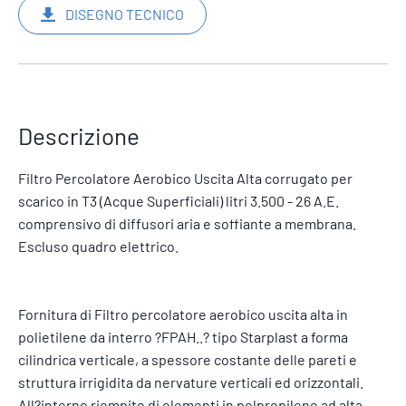
DISEGNO TECNICO
Descrizione
Filtro Percolatore Aerobico Uscita Alta corrugato per
scarico in T3 (Acque Superficiali) litri 3.500 - 26 A.E.
comprensivo di diffusori aria e soffiante a membrana.
Escluso quadro elettrico.
Fornitura di Filtro percolatore aerobico uscita alta in
polietilene da interro ?FPAH..? tipo Starplast a forma
cilindrica verticale, a spessore costante delle pareti e
struttura irrigidita da nervature verticali ed orizzontali.
All?interno riempito di elementi in polpropilene ad alta