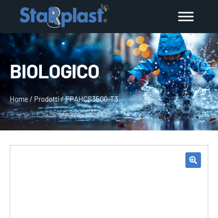
BIOLOGICO
Home
/
Prodotti
/
FPAHCS3500-T3