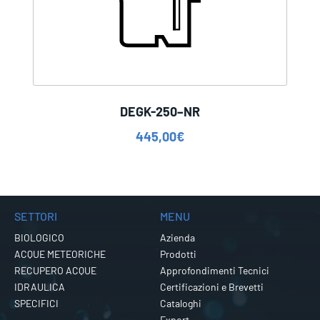
DEGK-250–NR
445,00
€
SETTORI
MENU
BIOLOGICO
Azienda
ACQUE METEORICHE
Prodotti
RECUPERO ACQUE
Approfondimenti Tecnici
IDRAULICA
Certificazioni e Brevetti
SPECIFICI
Cataloghi
Export