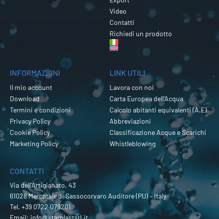
Video
Contatti
Richiedi un prodotto
INFORMAZIONI
LINK UTILI
Il mio account
Lavora con noi
Download
Carta Europea dell’Acqua
Termini e condizioni
Calcolo abitanti equivalenti (A.E)
Privacy Policy
Abbreviazioni
Cookie Policy
Classificazione Acque e Scarichi
Marketing Policy
Whistleblowing
CONTATTI
Via dell’Artigianato, 43
61028 Mercatale di Sassocorvaro Auditore (PU) – Italy
Tel.
+39 0722 079201
Email:
info@starplastsrl.it