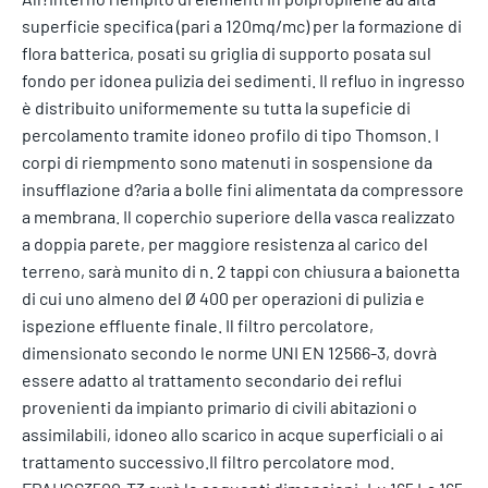
superficie specifica (pari a 120mq/mc) per la formazione di
flora batterica, posati su griglia di supporto posata sul
fondo per idonea pulizia dei sedimenti. Il refluo in ingresso
è distribuito uniformemente su tutta la supeficie di
percolamento tramite idoneo profilo di tipo Thomson. I
corpi di riempmento sono matenuti in sospensione da
insufflazione d?aria a bolle fini alimentata da compressore
a membrana. Il coperchio superiore della vasca realizzato
a doppia parete, per maggiore resistenza al carico del
terreno, sarà munito di n. 2 tappi con chiusura a baionetta
di cui uno almeno del Ø 400 per operazioni di pulizia e
ispezione effluente finale. Il filtro percolatore,
dimensionato secondo le norme UNI EN 12566-3, dovrà
essere adatto al trattamento secondario dei reflui
provenienti da impianto primario di civili abitazioni o
assimilabili, idoneo allo scarico in acque superficiali o ai
trattamento successivo.Il filtro percolatore mod.