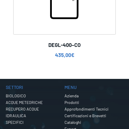
DEGL-400–CO
435,00
€
SETTORI
MENU
BIOLOGICO
Azienda
ACQUE METEORICHE
Prodotti
RECUPERO ACQUE
Approfondimenti Tecnici
IDRAULICA
Certificazioni e Brevetti
SPECIFICI
Cataloghi
Export