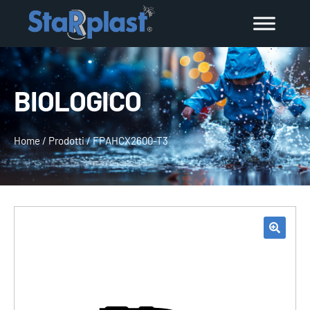
BIOLOGICO
Home
/
Prodotti
/
FPAHCX2600-T3