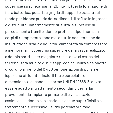
superficie specifica (pari a 120mq/mc) per la formazione di
flora batterica, posati su griglia di supporto posata sul
fondo per idonea pulizia dei sedimenti. Il refluo in ingresso
è distribuito uniformemente su tutta la supeficie di
percolamento tramite idoneo profilo di tipo Thomson. I
corpi di riempmento sono matenuti in sospensione da
insufflazione d?aria a bolle fini alimentata da compressore
a membrana. Il coperchio superiore della vasca realizzato
a doppia parete, per maggiore resistenza al carico del
terreno, sarà munito di n. 2 tappi con chiusura a baionetta
di cui uno almeno del Ø 400 per operazioni di pulizia e
ispezione effluente finale. Il filtro percolatore,
dimensionato secondo le norme UNI EN 12566-3, dovrà
essere adatto al trattamento secondario dei reflui
provenienti da impianto primario di civili abitazioni o
assimilabili, idoneo allo scarico in acque superficiali o ai
trattamento successivo.Il filtro percolatore mod.