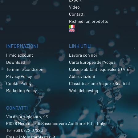
Video
Contatti
Richiedi un prodotto
INFORMAZIONI
LINK UTILI
Il mio account
Lavora con noi
Download
Carta Europea dell’Acqua
Termini e condizioni
Calcolo abitanti equivalenti (A.E)
Privacy Policy
Abbreviazioni
Cookie Policy
Classificazione Acque e Scarichi
Marketing Policy
Whistleblowing
CONTATTI
Via dell’Artigianato, 43
61028 Mercatale di Sassocorvaro Auditore (PU) – Italy
Tel.
+39 0722 079201
Email:
info@starplastsrl.it