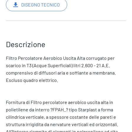
DISEGNO TECNICO
Descrizione
Filtro Percolatore Aerobico Uscita Alta corrugato per
scarico in T3 (Acque Superficiali) litri 2.600 - 21 A.E.
comprensivo di diffusori aria e soffiante a membrana.
Escluso quadro elettrico.
Fornitura di Filtro percolatore aerobico uscita alta in
polietilene da interro ?FPAH..? tipo Starplast a forma
cilindrica verticale, a spessore costante delle pareti e
struttura irrigidita da nervature verticali ed orizzontali.
All?interno riempito di elementi in polpropilene ad alta