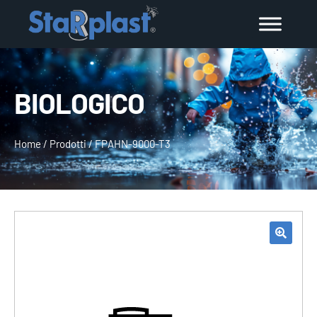
BIOLOGICO
Home
/
Prodotti
/
FPAHN-9000-T3