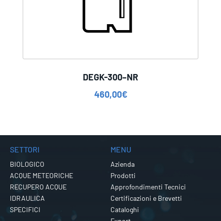
DEGK-300–NR
460,00
€
SETTORI
MENU
BIOLOGICO
Azienda
ACQUE METEORICHE
Prodotti
RECUPERO ACQUE
Approfondimenti Tecnici
IDRAULICA
Certificazioni e Brevetti
SPECIFICI
Cataloghi
Export