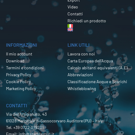
Video
Contatti
Richiedi un prodotto
INFORMAZIONI
LINK UTILI
Il mio account
Lavora con noi
Download
Carta Europea dell’Acqua
Termini e condizioni
Calcolo abitanti equivalenti (A.E)
Privacy Policy
Abbreviazioni
Cookie Policy
Classificazione Acque e Scarichi
Marketing Policy
Whistleblowing
CONTATTI
Via dell’Artigianato, 43
61028 Mercatale di Sassocorvaro Auditore (PU) – Italy
Tel.
+39 0722 079201
Email:
info@starplastsrl.it