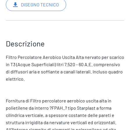
DISEGNO TECNICO
Descrizione
Filtro Percolatore Aerobico Uscita Alta nervato per scarico
in T3 (Acque Superficiali) litri 7.520 - 60 A.E. comprensivo
di diffusori aria e soffiante a canali laterali. Incluso quadro
elettrico.
Fornitura di Filtro percolatore aerobico uscita alta in
polietilene da interro ?FPAH..? tipo Starplast a forma
cilindrica verticale, a spessore costante delle pareti e
struttura irrigidita da nervature verticali ed orizzontali.
All?interno riempito di elementi in polpropilene ad alta