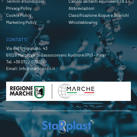
Termini e condizioni
Calcolo abitanti equivalenti (A.E)
Privacy Policy
Abbreviazioni
Cookie Policy
Classificazione Acque e Scarichi
Marketing Policy
Whistleblowing
CONTATTI
Via dell’Artigianato, 43
61028 Mercatale di Sassocorvaro Auditore (PU) – Italy
Tel.
+39 0722 079201
Email:
info@starplastsrl.it