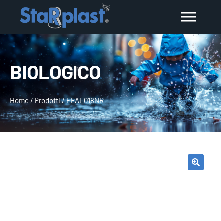
BIOLOGICO
Home
/
Prodotti
/
FPAL018NR