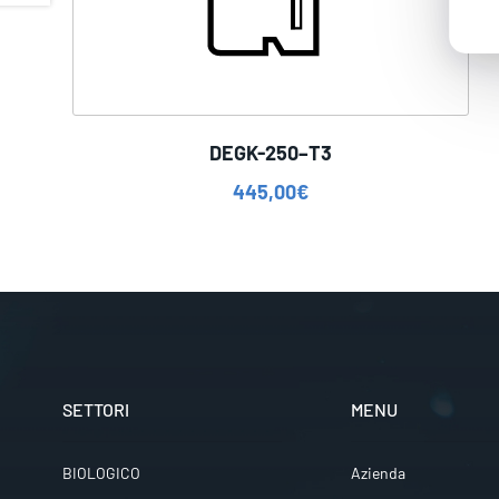
DEGK-250–T3
445,00
€
SETTORI
MENU
BIOLOGICO
Azienda