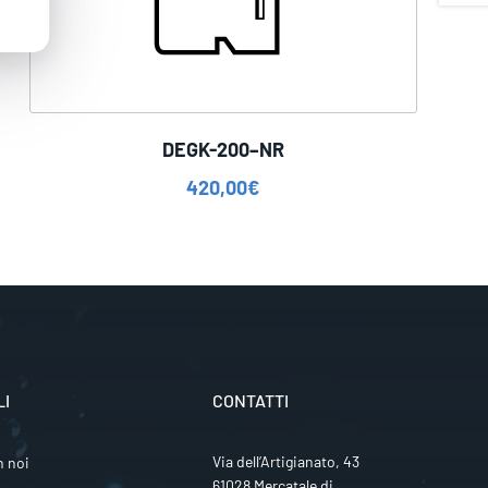
DEGK-200–NR
420,00
€
LI
CONTATTI
Via dell’Artigianato, 43
n noi
61028 Mercatale di