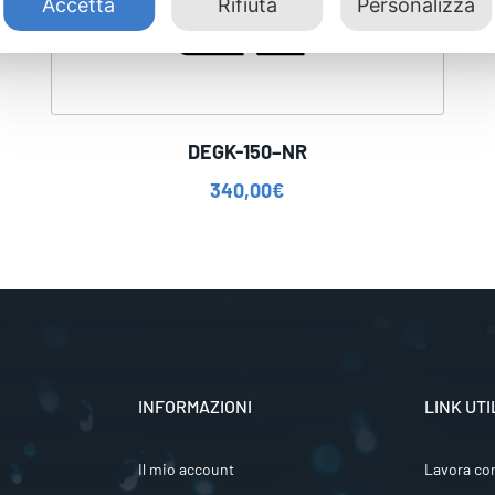
Accetta
Rifiuta
Personalizza
DEGK-150–NR
340,00
€
INFORMAZIONI
LINK UTI
Il mio account
Lavora co