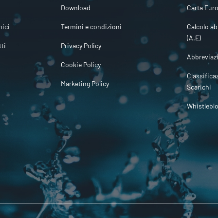
Download
Carta Euro
ici
Termini e condizioni
Calcolo ab
(A.E)
tti
Privacy Policy
Abbreviaz
Cookie Policy
Classifica
Marketing Policy
Scarichi
Whistlebl