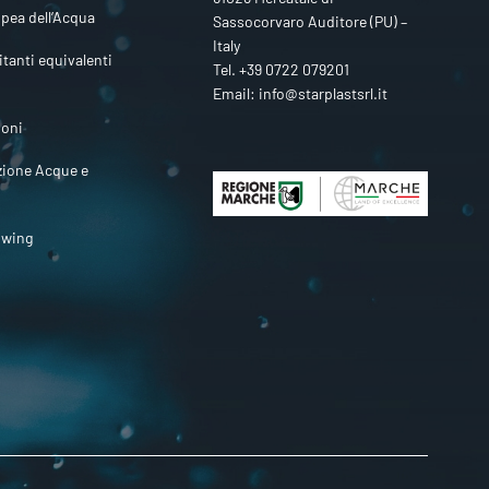
pea dell’Acqua
Sassocorvaro Auditore (PU) –
Italy
itanti equivalenti
Tel.
+39 0722 079201
Email:
info@starplastsrl.it
ioni
zione Acque e
owing