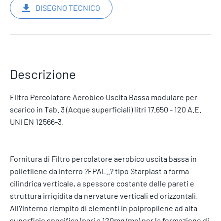
DISEGNO TECNICO
Descrizione
Filtro Percolatore Aerobico Uscita Bassa modulare per
scarico in Tab. 3 (Acque superficiali) litri 17.650 - 120 A.E.
UNI EN 12566-3.
Fornitura di Filtro percolatore aerobico uscita bassa in
polietilene da interro ?FPAL..? tipo Starplast a forma
cilindrica verticale, a spessore costante delle pareti e
struttura irrigidita da nervature verticali ed orizzontali.
All?interno riempito di elementi in polpropilene ad alta
superficie specifica (pari a 120mq/mc) per la formazione di