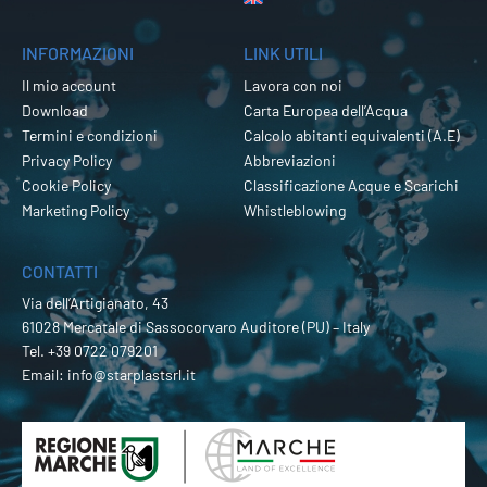
INFORMAZIONI
LINK UTILI
Il mio account
Lavora con noi
Download
Carta Europea dell’Acqua
Termini e condizioni
Calcolo abitanti equivalenti (A.E)
Privacy Policy
Abbreviazioni
Cookie Policy
Classificazione Acque e Scarichi
Marketing Policy
Whistleblowing
CONTATTI
Via dell’Artigianato, 43
61028 Mercatale di Sassocorvaro Auditore (PU) – Italy
Tel.
+39 0722 079201
Email:
info@starplastsrl.it