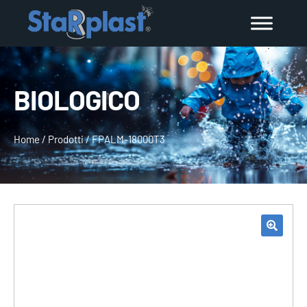
BIOLOGICO
Home
/
Prodotti
/
FPALM-18000T3