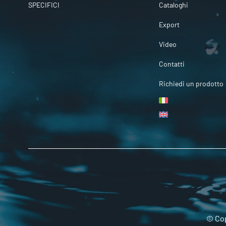
SPECIFICI
Cataloghi
Export
Video
Contatti
Richiedi un prodotto
© Cop