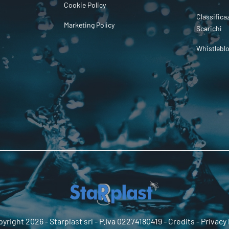
Cookie Policy
Classifica
Marketing Policy
Scarichi
Whistlebl
yright 2026 -
Starplast srl
- P.Iva 02274180419 -
Credits
-
Privacy 