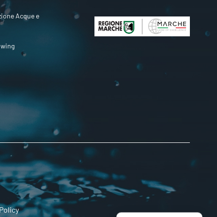
zione Acque e
owing
Policy