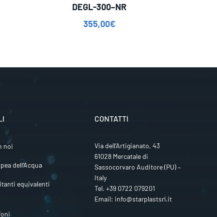
DEGL-300–NR
355,00
€
LI
CONTATTI
Via dell’Artigianato, 43
n noi
61028 Mercatale di
pea dell’Acqua
Sassocorvaro Auditore (PU) –
Italy
itanti equivalenti
Tel.
+39 0722 079201
Email:
info@starplastsrl.it
ioni