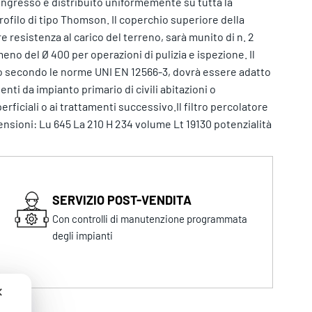
n ingresso è distribuito uniformemente su tutta la
ofilo di tipo Thomson. Il coperchio superiore della
 resistenza al carico del terreno, sarà munito di n. 2
eno del Ø 400 per operazioni di pulizia e ispezione. Il
to secondo le norme UNI EN 12566-3, dovrà essere adatto
nti da impianto primario di civili abitazioni o
erficiali o ai trattamenti successivo.Il filtro percolatore
ioni: Lu 645 La 210 H 234 volume Lt 19130 potenzialità
SERVIZIO POST-VENDITA
Con controlli di manutenzione programmata
degli impianti
✕