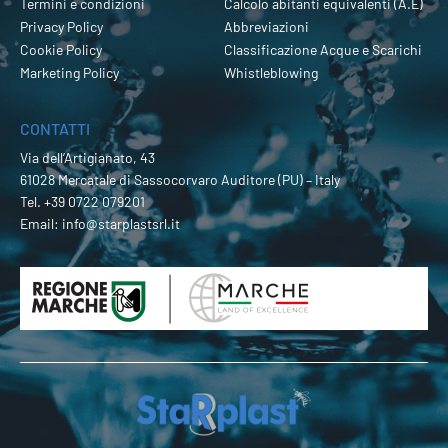
Termini e condizioni
Calcolo abitanti equivalenti (A.E)
Privacy Policy
Abbreviazioni
Cookie Policy
Classificazione Acque e Scarichi
Marketing Policy
Whistleblowing
CONTATTI
Via dell’Artigianato, 43
61028 Mercatale di Sassocorvaro Auditore (PU) – Italy
Tel.
+39 0722 079201
Email:
info@starplastsrl.it