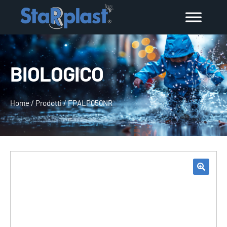
BIOLOGICO
Home
/
Prodotti
/
FPALP050NR